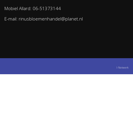
Mobiel Allard: 06-51373144
E-mail: rinusbloemenhandel@planet.nl
I-Netwerk